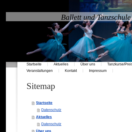
Ballett und Tanzschule
Startseite
Aktuelles
Über uns
Tanzkurse/Prei
Veranstaltungen
Kontakt
Impressum
Sitemap
Startseite
Datenschutz
Aktuelles
Datenschutz
Über uns