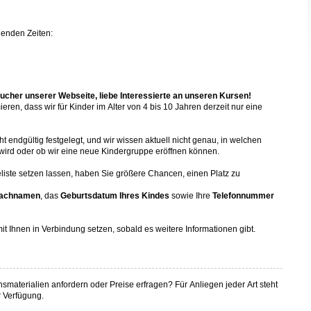
genden Zeiten:
cher unserer Webseite, liebe Interessierte an unseren Kursen!
eren, dass wir für Kinder im Alter von 4 bis 10 Jahren derzeit nur eine
t endgültig festgelegt, und wir wissen aktuell nicht genau, in welchen
wird oder ob wir eine neue Kindergruppe eröffnen können.
eliste setzen lassen, haben Sie größere Chancen, einen Platz zu
Nachnamen
, das
Geburtsdatum Ihres Kindes
sowie Ihre
Telefonnummer
it Ihnen in Verbindung setzen, sobald es weitere Informationen gibt.
smaterialien anfordern oder Preise erfragen? Für Anliegen jeder Art steht
r Verfügung.