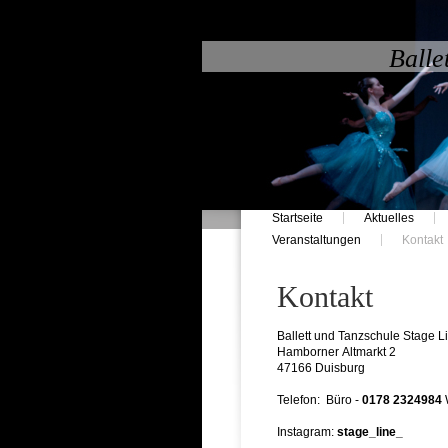
Balle
Startseite
Aktuelles
Veranstaltungen
Kontakt
Kontakt
Ballett und Tanzschule Stage L
Hamborner Altmarkt 2
47166 Duisburg
Telefon: Büro -
0178 2324984
Instagram:
stage_line_